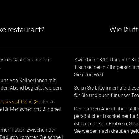
kelrestaurant?
Wie läuft
unsere Gäste in unserem
Zwischen 18:10 Uhr und 18:50 
.
Tischkellner:In / Ihr persönlic
Sie neue Welt.
i uns von Kellner:innen mit
 den Abend begleitet werden.
Seien Sie bitte innerhalb die
für Sie und auch für unser T
 aus:sicht e. V.
, der es
Den ganzen Abend über ist Ihre
e für Menschen mit Blindheit
persönlicher Tischkellner für 
ist das gar kein Problem: Sag
ommunikation zwischen den
Sie werden nach draußen gefü
. Dadurch kommen Sie schnell