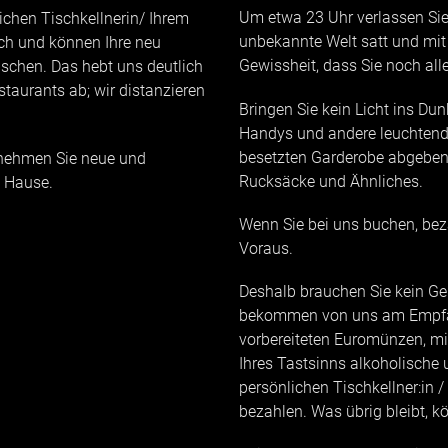
Um etwa 23 Uhr verlassen Sie 
ichen Tischkellnerin/ Ihrem
unbekannte Welt satt und mit
äch und können Ihre neu
Gewissheit, dass Sie noch all
schen. Das hebt uns deutlich
taurants ab; wir distanzieren
Bringen Sie kein Licht ins Du
Handys und andere leuchtend
besetzten Garderobe abgeben. 
d nehmen Sie neue und
Rucksäcke und Ähnliches.
h Hause.
Wenn Sie bei uns buchen, be
Voraus.
Deshalb brauchen Sie kein Gel
bekommen von uns am Empfan
vorbereiteten Euromünzen, mit
Ihres Tastsinns alkoholische u
persönlichen Tischkellner:in 
bezahlen. Was übrig bleibt, 