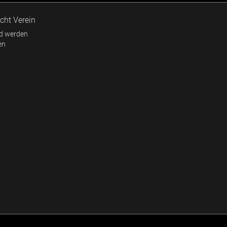
cht Verein
ed werden
en